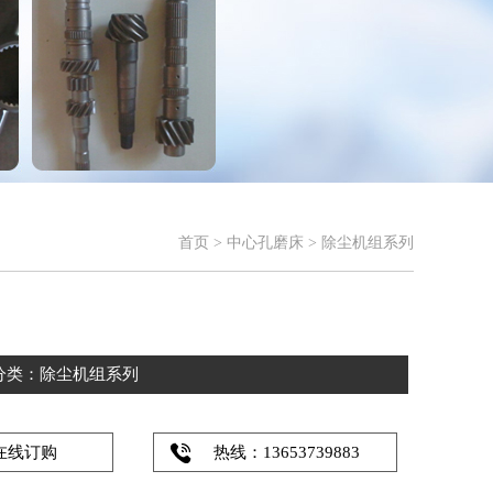
首页
>
中心孔磨床
>
除尘机组系列
分类：
除尘机组系列
在线订购
热线：13653739883