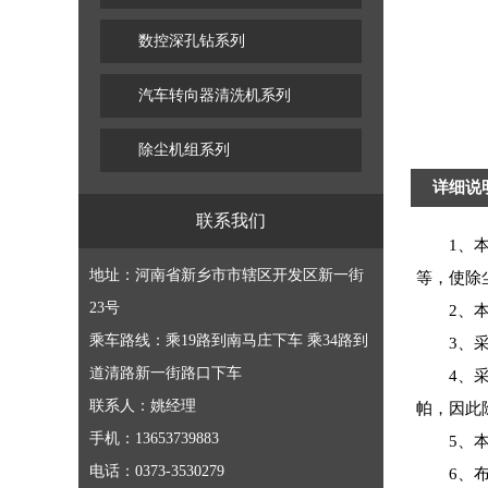
数控深孔钻系列
汽车转向器清洗机系列
除尘机组系列
详细说
联系我们
1、本产
地址：河南省新乡市市辖区开发区新一街
等，使除
23号
2、本机
乘车路线：乘19路到南马庄下车 乘34路到
3、采用
道清路新一街路口下车
4、采用
联系人：姚经理
帕，因此
手机：13653739883
5、本机
电话：0373-3530279
6、布袋