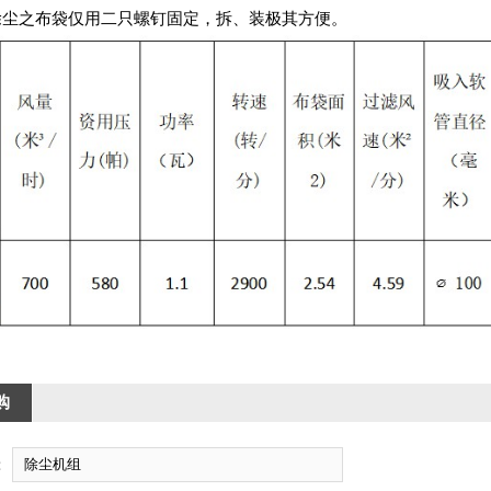
之布袋仅用二只螺钉固定，拆、装极其方便。
购
：